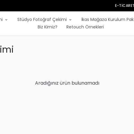
E-TICARET FOTOĞRAF HIZMETLERI
mi
Stüdyo Fotoğraf Çekimi
İkas Mağaza Kurulum Pak
Biz Kimiz?
Retouch Örnekleri
imi
Aradığınız ürün bulunamadı