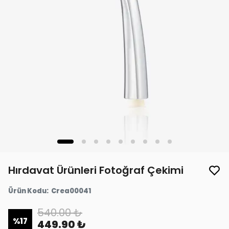
Hırdavat Ürünleri Fotoğraf Çekimi
Ürün Kodu
:
Crea00041
540.00 ₺
%
17
449.90 ₺