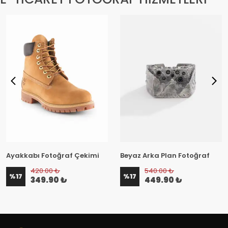
Ayakkabı Fotoğraf Çekimi
Beyaz Arka Plan Fotoğraf
Çekimi
420.00 ₺
540.00 ₺
%
17
%
17
349.90 ₺
449.90 ₺