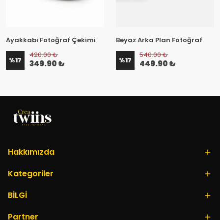
Ayakkabı Fotoğraf Çekimi
Beyaz Arka Plan Fotoğraf
Çekimi
420.00 ₺
540.00 ₺
%
17
%
17
349.90 ₺
449.90 ₺
Hakkımızda
Kategoriler
BİLGİ
Partner