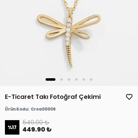
E-Ticaret Takı Fotoğraf Çekimi
Ürün Kodu
:
Crea00006
540.00 ₺
%
17
449.90 ₺