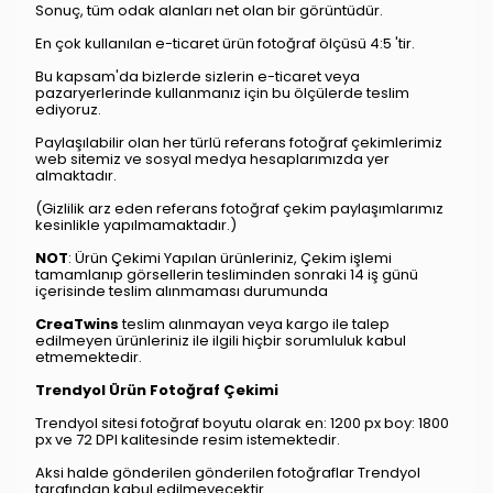
Sonuç, tüm odak alanları net olan bir görüntüdür.
En çok kullanılan e-ticaret ürün fotoğraf ölçüsü 4:5 'tir.
Bu kapsam'da bizlerde sizlerin e-ticaret veya
pazaryerlerinde kullanmanız için bu ölçülerde teslim
ediyoruz.
Paylaşılabilir olan her türlü referans fotoğraf çekimlerimiz
web sitemiz ve sosyal medya hesaplarımızda yer
almaktadır.
(Gizlilik arz eden referans fotoğraf çekim paylaşımlarımız
kesinlikle yapılmamaktadır.)
NOT
: Ürün Çekimi Yapılan ürünleriniz, Çekim işlemi
tamamlanıp görsellerin tesliminden sonraki 14 iş günü
içerisinde teslim alınmaması durumunda
CreaTwins
teslim alınmayan veya kargo ile talep
edilmeyen ürünleriniz ile ilgili hiçbir sorumluluk kabul
etmemektedir.
Trendyol Ürün Fotoğraf Çekimi​
Trendyol sitesi fotoğraf boyutu olarak en: 1200 px boy: 1800
px ve 72 DPI kalitesinde resim istemektedir.
Aksi halde gönderilen gönderilen fotoğraflar Trendyol
tarafından kabul edilmeyecektir.