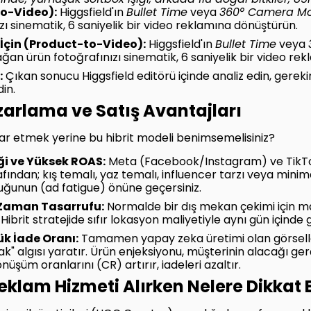
nde, yumuşak softbox ışığı, arkada flu doğal bitkiler, 85
to-Video):
Higgsfield'ın
Bullet Time
veya
360° Camera M
ı sinematik, 6 saniyelik bir video reklamına dönüştürün.
İçin (Product-to-Video):
Higgsfield'ın
Bullet Time
veya
ğan ürün fotoğrafınızı sinematik, 6 saniyelik bir video re
:
Çıkan sonucu Higgsfield editörü içinde analiz edin, gerekir
in.
Pazarlama ve Satış Avantajları
r etmek yerine bu hibrit modeli benimsemelisiniz?
iği ve Yüksek ROAS:
Meta (Facebook/Instagram) ve TikTok 
rafından; kış temalı, yaz temalı, influencer tarzı veya min
ğunun (ad fatigue) önüne geçersiniz.
Zaman Tasarrufu:
Normalde bir dış mekan çekimi için ma
ir. Hibrit stratejide sıfır lokasyon maliyetiyle aynı gün içind
ük İade Oranı:
Tamamen yapay zeka üretimi olan görselle
k" algısı yaratır. Ürün enjeksiyonu, müşterinin alacağı g
önüşüm oranlarını (CR) artırır, iadeleri azaltır.
Reklam Hizmeti Alırken Nelere Dikkat 