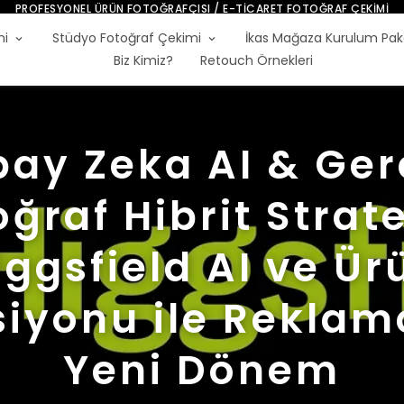
E-TICARET FOTOĞRAF HIZMETLERI
mi
Stüdyo Fotoğraf Çekimi
İkas Mağaza Kurulum Pak
Biz Kimiz?
Retouch Örnekleri
ay Zeka AI & Ger
ğraf Hibrit Strate
iggsfield AI ve Ür
siyonu ile Reklamc
Yeni Dönem