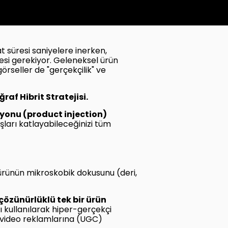
t süresi saniyelere inerken,
si gerekiyor. Geleneksel ürün
örseller de "gerçekçilik" ve
raf Hibrit Stratejisi.
iyonu (product injection)
ışları katlayabileceğinizi tüm
, ürünün mikroskobik dokusunu (deri,
çözünürlüklü tek bir ürün
ı kullanılarak hiper-gerçekçi
 video reklamlarına (UGC)