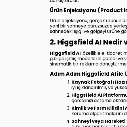
dönüştürülür.
Ürün Enjeksiyonu (Product I
Ürün enjeksiyonu; gerçek ürünün am
yeni bir sahneye pürüzsüzce yerleşt
sahnedeki ışığı ve gölgeyi ürüne g
2. Higgsfield AI Nedir 
Higgsfield AI
, özellikle e-ticare
gibi gelişmiş modellerle görsel ve 
sinematik bir reklama dönüştürmeni
Adım Adım Higgsfield AI ile 
Kaynak Fotoğrafı Hazır
iyi ışıklandırılmış ve yüks
Higgsfield AI Platform
görselinizi sisteme aktarı
Kimlik ve Form Kilidini A
koruma algoritmalarını d
Sahneyi veya Hareketi