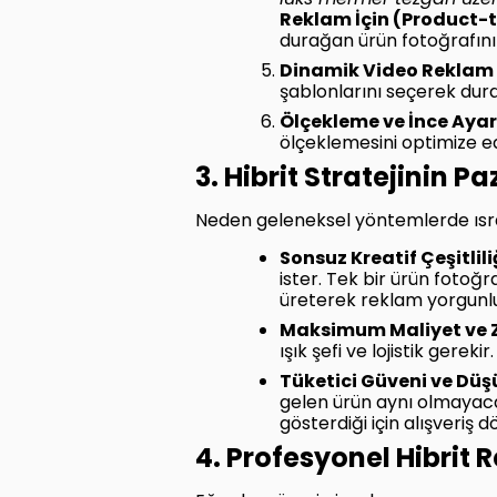
lüks mermer tezgah üzeri
Reklam İçin (Product-
durağan ürün fotoğrafınız
Dinamik Video Reklam 
şablonlarını seçerek dura
Ölçekleme ve İnce Ayar
ölçeklemesini optimize ed
3. Hibrit Stratejinin 
Neden geleneksel yöntemlerde ısra
Sonsuz Kreatif Çeşitlil
ister. Tek bir ürün fotoğ
üreterek reklam yorgunlu
Maksimum Maliyet ve 
ışık şefi ve lojistik gerek
Tüketici Güveni ve Düş
gelen ürün aynı olmayaca
gösterdiği için alışveriş d
4. Profesyonel Hibrit 