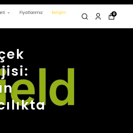
eti
Fiyatlarımız
İletişim
0
çek
jisi:
ün
ılıkta