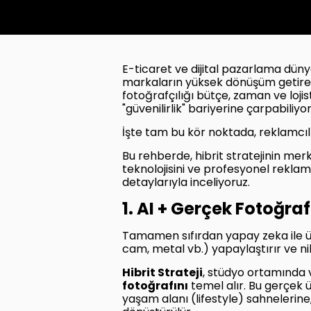
E-ticaret ve dijital pazarlama düny
markaların yüksek dönüşüm getiren 
fotoğrafçılığı bütçe, zaman ve lojis
"güvenilirlik" bariyerine çarpabiliyor
İşte tam bu kör noktada, reklamcılı
Bu rehberde, hibrit stratejinin me
teknolojisini ve profesyonel reklam 
detaylarıyla inceliyoruz.
1. AI + Gerçek Fotoğraf 
Tamamen sıfırdan yapay zeka ile üre
cam, metal vb.) yapaylaştırır ve ni
Hibrit Strateji
, stüdyo ortamında ve
fotoğrafını
temel alır. Bu gerçek ü
yaşam alanı (lifestyle) sahneleri