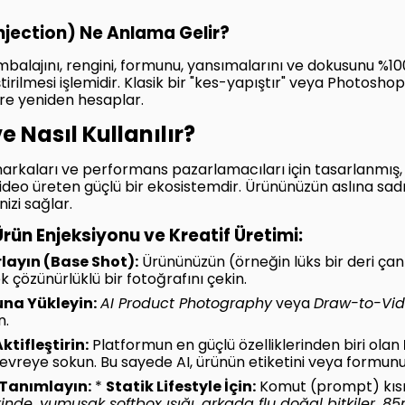
njection) Ne Anlama Gelir?
balajını, rengini, formunu, yansımalarını ve dokusunu %1
irilmesi işlemidir. Klasik bir "kes-yapıştır" veya Photoshop
öre yeniden hesaplar.
ve Nasıl Kullanılır?
t markaları ve performans pazarlamacıları için tasarlanmış
video üreten güçlü bir ekosistemdir. Ürününüzün aslına sad
zi sağlar.
Ürün Enjeksiyonu ve Kreatif Üretimi:
layın (Base Shot):
Ürününüzün (örneğin lüks bir deri çan
ek çözünürlüklü bir fotoğrafını çekin.
una Yükleyin:
AI Product Photography
veya
Draw-to-Vi
n.
ktifleştirin:
Platformun en güçlü özelliklerinden biri olan
evreye sokun. Bu sayede AI, ürünün etiketini veya formu
 Tanımlayın:
*
Statik Lifestyle İçin:
Komut (prompt) kısm