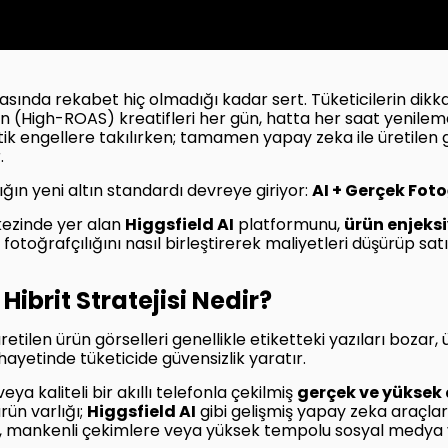
asında rekabet hiç olmadığı kadar sert. Tüketicilerin dikka
(High-ROAS) kreatifleri her gün, hatta her saat yenileme
tik engellere takılırken; tamamen yapay zeka ile üretilen g
.
ğın yeni altın standardı devreye giriyor:
AI + Gerçek Fotoğ
rkezinde yer alan
Higgsfield AI
platformunu,
ürün enjeks
fotoğrafçılığını nasıl birleştirerek maliyetleri düşürüp sat
Hibrit Stratejisi Nedir?
tilen ürün görselleri genellikle etiketteki yazıları bozar
hayetinde tüketicide güvensizlik yaratır.
ya kaliteli bir akıllı telefonla çekilmiş
gerçek ve yüksek 
rün varlığı;
Higgsfield AI
gibi gelişmiş yapay zeka araçlar
ne, mankenli çekimlere veya yüksek tempolu sosyal medya