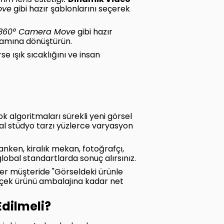
mm lens estetiği."
Dinamik Video
ove
gibi hazır şablonlarını seçerek
360° Camera Move
gibi hazır
klamına dönüştürün.
se ışık sıcaklığını ve insan
algoritmaları sürekli yeni görsel
imal stüdyo tarzı yüzlerce varyasyon
nken, kiralık mekan, fotoğrafçı,
e global standartlarda sonuç alırsınız.
r müşteride "Görseldeki ürünle
erçek ürünü ambalajına kadar net
Edilmeli?