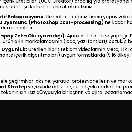
içerik üreticileri (UGC Creator) aracılığıyla profesyonel
ek adına şu kriterlere dikkat etmelisiniz:
ktif Entegrasyonu:
Hizmet alacağınız kişinin yapay zeka il
ku uyumuna (Photoshop post-processing)
ne kadar ha
i durmamalıdır.
Yapay Zeka Okuryazarlığı):
Ajansın daha önce yaptığı "
yin. Ürünlerin markalamasının (logo, yazı fontları) bozulup
a Uygunluk:
Üretilen hibrit reklam videolarının Meta, Tik
, sahte içerik algoritmaları) uygun formatlarda (9:16 dikey, 1
e geçirmiyor; aksine, yaratıcı profesyonellerin ve marka
rit Strateji
sayesinde artık büyük bütçeli markaların pr
zekanın sınırsız dünyasıyla birleştirin ve dijital pazarlam