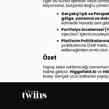
Eğer bu süreci ajanslar veya uzman 
istiyorsanız, bütçenizi doğru yönetm
Gerçekçi Işık ve Perspe
gölge, yansıma ve do
sahnede havada asılı gib
Portfolyo İncelemesi (
Injection" işlerini incele
Platform Politikaların
politikalarına (telif hakkı
edileceğinden emin olun.
Özet
Yapay zeka reklamcılığı tamamen el
haline geliyor.
Higgsfield AI
ve
Hib
kolay. Gerçek ürün kalitenizi yapay 