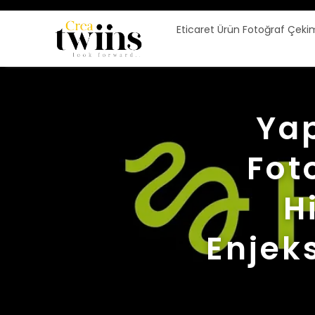
Eticaret Ürün Fotoğraf Çeki
Yap
Foto
H
Enjek