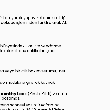
00 koruyarak yapay zekanın ürettiği
 dekupe işleminden farklı olarak AI,
, bünyesindeki
Soul
ve
Seedance
ık kalarak onu dakikalar içinde
ta veya bir cilt bakım serumu) net,
deo
modülüne girerek kaynak
Identity Lock
(Kimlik Kilidi) ve ürün
nu bozamaz.
ına sahneyi yazın:
"Minimalist