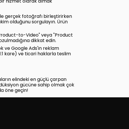
 bir hizmet olarak almak
e gerçek fotoğrafı birleştirirken
kim olduğunu sorgulayın. Ürün
Product-to-Video" veya "Product
 bozulmadığına dikkat edin.
Tok ve Google Ads'in reklam
:1 kare) ve ticari haklarla teslim
ların elindeki en güçlü çarpan
odüksiyon gücüne sahip olmak çok
ada öne geçin!