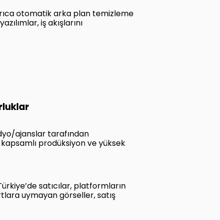
yrıca otomatik arka plan temizleme
zılımlar, iş akışlarını
rluklar
üdyo/ajanslar tarafından
r kapsamlı prodüksiyon ve yüksek
rkiye’de satıcılar, platformların
rtlara uymayan görseller, satış