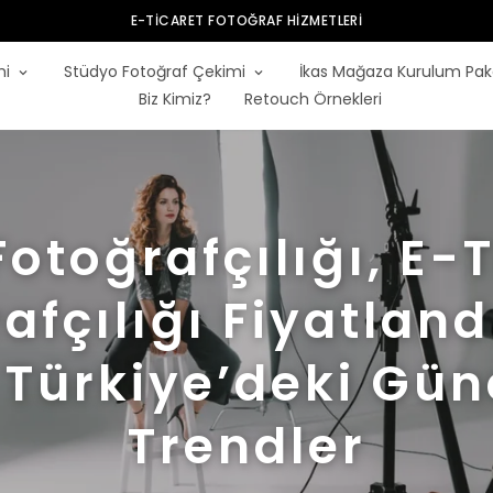
E-TICARET FOTOĞRAF HIZMETLERI
mi
Stüdyo Fotoğraf Çekimi
İkas Mağaza Kurulum Pak
Biz Kimiz?
Retouch Örnekleri
otoğrafçılığı, E-
afçılığı Fiyatlan
 Türkiye’deki Gün
Trendler