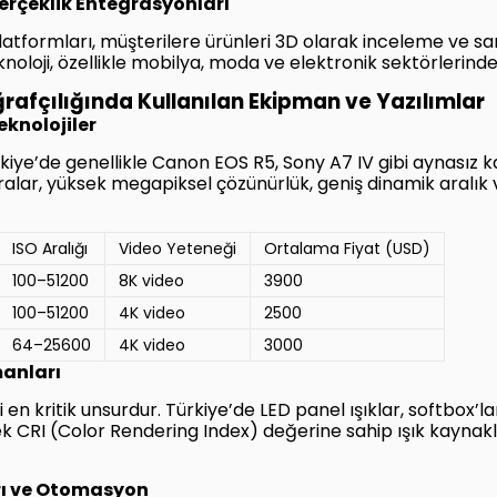
Gerçeklik Entegrasyonları
platformları, müşterilere ürünleri 3D olarak inceleme ve s
oloji, özellikle mobilya, moda ve elektronik sektörlerinde 
oğrafçılığında Kullanılan Ekipman ve Yazılımlar
eknolojiler
kiye’de genellikle Canon EOS R5, Sony A7 IV gibi aynasız 
lar, yüksek megapiksel çözünürlük, geniş dinamik aralık 
ISO Aralığı
Video Yeteneği
Ortalama Fiyat (USD)
100–51200
8K video
3900
100–51200
4K video
2500
64–25600
4K video
3000
manları
 en kritik unsurdur. Türkiye’de LED panel ışıklar, softbox’la
ek CRI (Color Rendering Index) değerine sahip ışık kaynakl
rı ve Otomasyon