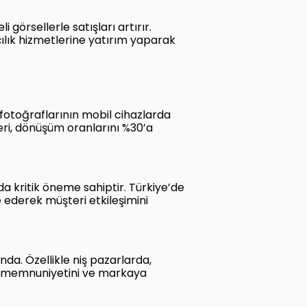
 görsellerle satışları artırır.
çılık hizmetlerine yatırım yaparak
 fotoğraflarının mobil cihazlarda
leri, dönüşüm oranlarını %30’a
da kritik öneme sahiptir. Türkiye’de
e ederek müşteri etkileşimini
da. Özellikle niş pazarlarda,
i memnuniyetini ve markaya