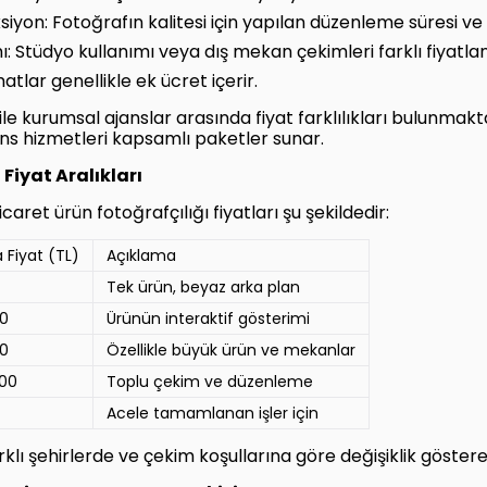
n: Fotoğrafın kalitesi için yapılan düzenleme süresi ve ka
Stüdyo kullanımı veya dış mekan çekimleri farklı fiyatland
atlar genellikle ek ücret içerir.
ile kurumsal ajanslar arasında fiyat farklılıkları bulunmak
ans hizmetleri kapsamlı paketler sunar.
Fiyat Aralıkları
aret ürün fotoğrafçılığı fiyatları şu şekildedir:
 Fiyat (TL)
Açıklama
Tek ürün, beyaz arka plan
00
Ürünün interaktif gösterimi
00
Özellikle büyük ürün ve mekanlar
000
Toplu çekim ve düzenleme
Acele tamamlanan işler için
rklı şehirlerde ve çekim koşullarına göre değişiklik göstereb