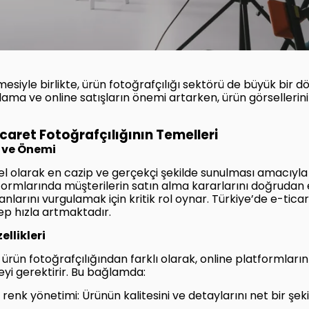
siyle birlikte, ürün fotoğrafçılığı sektörü de büyük bir
zarlama ve online satışların önemi artarken, ürün görsellerin
icaret Fotoğrafçılığının Temelleri
ı ve Önemi
rsel olarak en cazip ve gerçekçi şekilde sunulması amacıyl
latformlarında müşterilerin satın alma kararlarını doğrudan
lanlarını vurgulamak için kritik rol oynar. Türkiye’de e-tica
lep hızla artmaktadır.
ellikleri
 ürün fotoğrafçılığından farklı olarak, online platformların
yi gerektirir. Bu bağlamda:
enk yönetimi: Ürünün kalitesini ve detaylarını net bir şek