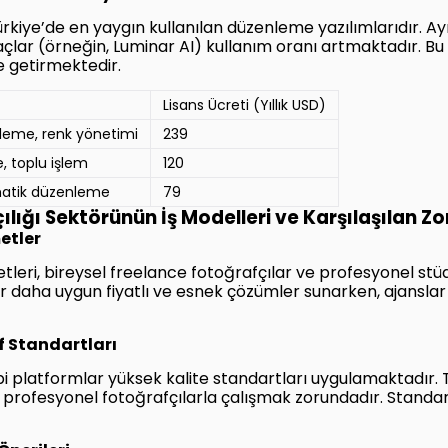
kiye’de en yaygın kullanılan düzenleme yazılımlarıdır. A
çlar (örneğin, Luminar AI) kullanım oranı artmaktadır. Bu ya
le getirmektedir.
Lisans Ücreti (Yıllık USD)
leme, renk yönetimi
239
 toplu işlem
120
matik düzenleme
79
ılığı Sektörünün İş Modelleri ve Karşılaşılan Zo
etler
etleri, bireysel freelance fotoğrafçılar ve profesyonel st
r daha uygun fiyatlı ve esnek çözümler sunarken, ajansla
af Standartları
 platformlar yüksek kalite standartları uygulamaktadır. Tü
n profesyonel fotoğrafçılarla çalışmak zorundadır. Standa