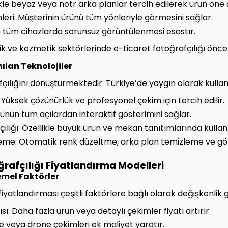
kle beyaz veya nötr arka planlar tercih edilerek ürün öne çı
mleri: Müşterinin ürünü tüm yönleriyle görmesini sağlar.
n tüm cihazlarda sorunsuz görüntülenmesi esastır.
k ve kozmetik sektörlerinde e-ticaret fotoğrafçılığı öncelik
nılan Teknolojiler
fçılığını dönüştürmektedir. Türkiye’de yaygın olarak kullan
Yüksek çözünürlük ve profesyonel çekim için tercih edilir.
ünün tüm açılardan interaktif gösterimini sağlar.
ılığı: Özellikle büyük ürün ve mekan tanıtımlarında kullanıl
eme: Otomatik renk düzeltme, arka plan temizleme ve görü
ğrafçılığı Fiyatlandırma Modelleri
emel Faktörler
 fiyatlandırması çeşitli faktörlere bağlı olarak değişkenlik
: Daha fazla ürün veya detaylı çekimler fiyatı artırır.
e veya drone çekimleri ek maliyet yaratır.