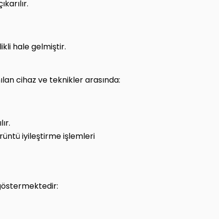
karılır.
li hale gelmiştir.
ılan cihaz ve teknikler arasında:
ır.
ntü iyileştirme işlemleri
 göstermektedir: