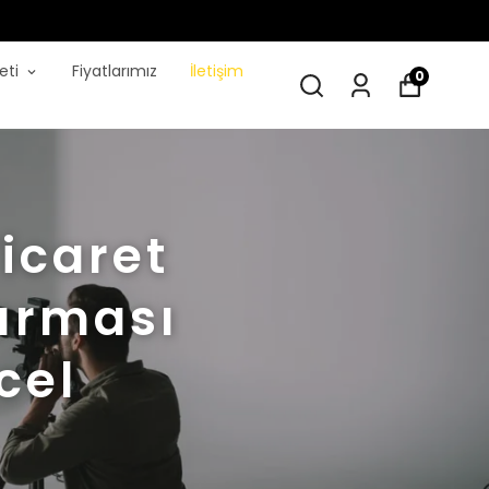
eti
Fiyatlarımız
İletişim
0
Ticaret
dırması
cel