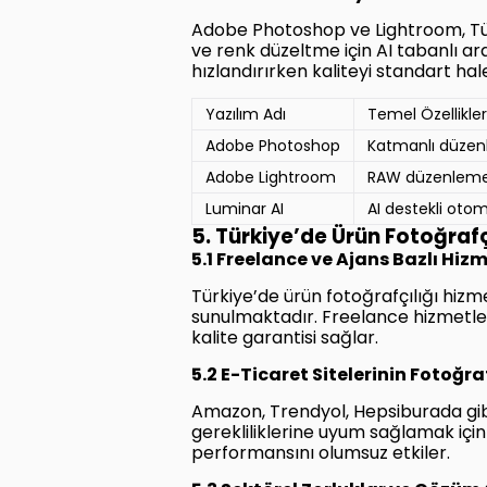
Adobe Photoshop ve Lightroom, Tür
ve renk düzeltme için AI tabanlı ara
hızlandırırken kaliteyi standart ha
Yazılım Adı
Temel Özellikler
Adobe Photoshop
Katmanlı düzen
Adobe Lightroom
RAW düzenleme,
Luminar AI
AI destekli oto
5. Türkiye’de Ürün Fotoğrafç
5.1 Freelance ve Ajans Bazlı Hizm
Türkiye’de ürün fotoğrafçılığı hizm
sunulmaktadır. Freelance hizmetle
kalite garantisi sağlar.
5.2 E-Ticaret Sitelerinin Fotoğr
Amazon, Trendyol, Hepsiburada gibi
gerekliliklerine uyum sağlamak içi
performansını olumsuz etkiler.