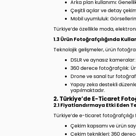
Arka plan kullanımı: Genelli
Çeşitli açılar ve detay çeki
Mobil uyumluluk: Görselleri
Türkiye’de özellikle moda, elektroni
1.3 Ürün Fotoğrafçılığında Kulla
Teknolojik gelişmeler, ürün fotoğra
DSLR ve aynasız kameralar: 
360 derece fotoğrafçılık: Ür
Drone ve sanal tur fotoğrafç
Yapay zeka destekli düzenl
yapılmaktadır.
2. Türkiye’de E-Ticaret Foto
2.1 Fiyatlandırmaya Etki Eden T
Türkiye’de e-ticaret fotoğrafçılığı
Çekim kapsamı ve ürün sayısı
Çekim teknikleri: 360 derec