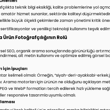
Önerileri
afçılıkta teknik bilgi eksikliği, kalite problemlerine yol açm
la amatör hizmet sunanlar, sektörde kaliteyi düşürmektedir
 Özellikle büyük ölçekli çekimlerde zaman yönetimi kritik ön
rtifikasyonlar ve yenilikçi teknoloji kullanımı teşvik edil
a Ürün Fotoğrafçılığının Rolü
görsel SEO, organik arama sonuçlarında görünürlüğü artırmad
irmesi, alt metin kullanımı ve optimize edilmiş görsel boyu
 İçin İpuçları
tar kelimeli olmalı: Örneğin, “siyah-deri-ayakkabi-erkek.j
ımı: Arama motorları için ürünün ne olduğunu açıklayan met
PEG ve WebP formatları tercih edilerek hızlı yükleme sağ
ler responsive tasarımla uyumlu olmalı.
rlaması