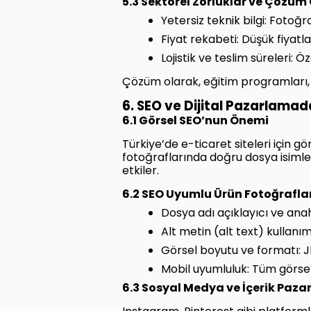
5.3 Sektörel Zorluklar ve Çözüm 
Yetersiz teknik bilgi: Fotoğr
Fiyat rekabeti: Düşük fiyat
Lojistik ve teslim süreleri:
Çözüm olarak, eğitim programları, se
6. SEO ve Dijital Pazarlamad
6.1 Görsel SEO’nun Önemi
Türkiye’de e-ticaret siteleri için 
fotoğraflarında doğru dosya isimlend
etkiler.
6.2 SEO Uyumlu Ürün Fotoğrafları
Dosya adı açıklayıcı ve anah
Alt metin (alt text) kullan
Görsel boyutu ve formatı: J
Mobil uyumluluk: Tüm görsel
6.3 Sosyal Medya ve İçerik Paza