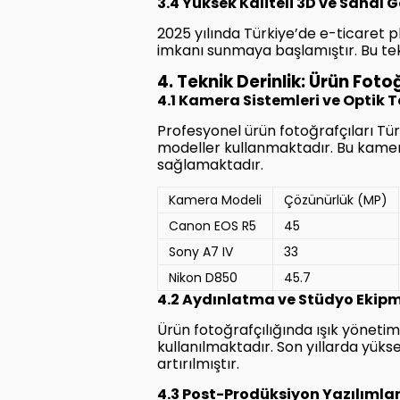
3.4 Yüksek Kaliteli 3D ve Sanal 
2025 yılında Türkiye’de e-ticaret 
imkanı sunmaya başlamıştır. Bu tekn
4. Teknik Derinlik: Ürün Fot
4.1 Kamera Sistemleri ve Optik T
Profesyonel ürün fotoğrafçıları Tür
modeller kullanmaktadır. Bu kamera
sağlamaktadır.
Kamera Modeli
Çözünürlük (MP)
Canon EOS R5
45
Sony A7 IV
33
Nikon D850
45.7
4.2 Aydınlatma ve Stüdyo Ekip
Ürün fotoğrafçılığında ışık yönetimi
kullanılmaktadır. Son yıllarda yüks
artırılmıştır.
4.3 Post-Prodüksiyon Yazılımla