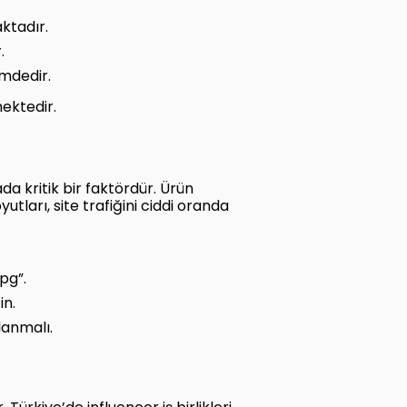
aktadır.
.
emdedir.
mektedir.
a kritik bir faktördür. Ürün
tları, site trafiğini ciddi oranda
pg”.
in.
lanmalı.